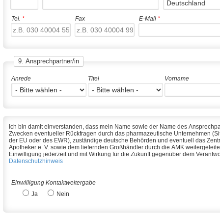
Tel.
*
Fax
E-Mail
*
9. Ansprechpartner/in
Anrede
Titel
Vorname
Ich bin damit einverstanden, dass mein Name sowie der Name des Ansprechpar
Zwecken eventueller Rückfragen durch das pharmazeutische Unternehmen (Sitz oder Niederlassung innerhalb
der EU oder des EWR), zuständige deutsche Behörden und eventuell das Zentrallaboratorium Deutscher
Apotheker e. V. sowie dem liefernden Großhändler durch die AMK weitergeleitet werden dürfen. Ich kann meine
Einwilligung jederzeit und mit Wirkung für die Zukunft gegenüber dem Verantwo
Datenschutzhinweis
Einwilligung Kontaktweitergabe
Ja
Nein